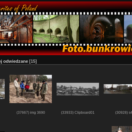
ej odwiedzane
15
2
(37667) img 3690
(33933) Clipboard01
(30928) s