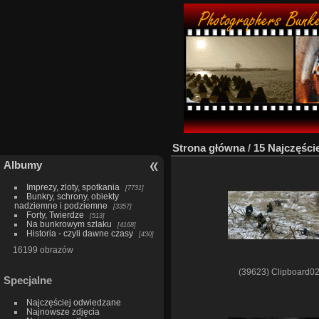
Strona główna
/
15 Najczęści
Albumy
Imprezy, zloty, spotkania
7731
Bunkry, schrony, obiekty
nadziemne i podziemne
3357
Forty, Twierdze
513
Na bunkrowym szlaku
4168
Historia - czyli dawne czasy
430
16199 obrazów
(39623) Clipboard0
Specjalne
Najczęściej odwiedzane
Najnowsze zdjęcia