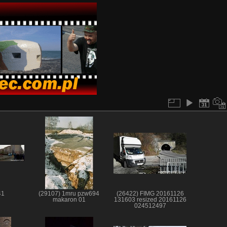
41
(29107) 1mru pzw694
(26422) FIMG 20161126
makaron 01
131603 resized 20161126
024512497