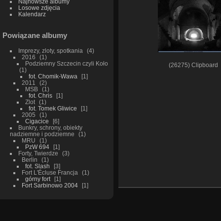
Najnowsze albumy
Losowe zdjęcia
Kalendarz
Powiązane albumy
Imprezy, zloty, spotkania
4
2016
1
Podziemny Szczecin czyli Koło
(26275) Clipboard
1
fot. Chomik-Wawa
1
2011
2
MSB
1
fot. Chris
1
Zlot
1
fot. Tomek Gliwice
1
2005
1
Cigacice
6
Bunkry, schrony, obiekty
nadziemne i podziemne
1
MRU
1
PzW 694
1
Forty, Twierdze
3
Berlin
1
fot. Slash
3
Fort L'Écluse Francja
1
górny fort
1
Fort Sarbinowo 2004
1