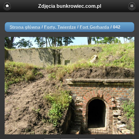
Zdjęcia bunkrowiec.com.pl
Strona główna
/
Forty, Twierdze
/
Fort Gerharda
/
042