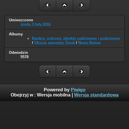
Umieszczono
środa 3 luty 2016
Albumy
Bunkry, schrony, obiekty nadziemne i podziemne
/
Obszar warowny Śląsk
/
Nowy Bytom
Odwiedzin
5578
Powered by
Piwigo
Obejrzyj w :
Wersja mobilna
|
Wersja standardowa