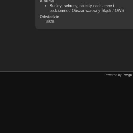
Albumy
Bunkry, schrony, obiekty nadziemne i
podziemne
/
Obszar warowny Śląsk
/
OWS
Odwiedzin
8929
Powered by
Piwigo