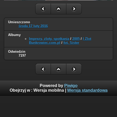
Umieszczono
środa 17 luty 2016
Albumy
Imprezy, zloty, spotkania
/
2005
/
I Zlot
Bunkrowiec.com.pl
/
fot. Sister
Odwiedzin
7197
Powered by
Piwigo
Obejrzyj w :
Wersja mobilna
|
Wersja standardowa