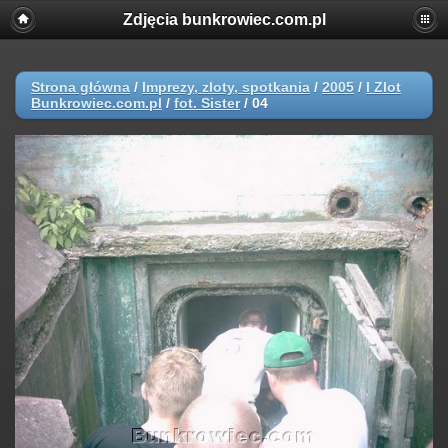
Zdjęcia bunkrowiec.com.pl
Strona główna
/
Imprezy, zloty, spotkania
/
2005
/
I Zlot
Bunkrowiec.com.pl
/
fot. Sister
/
04