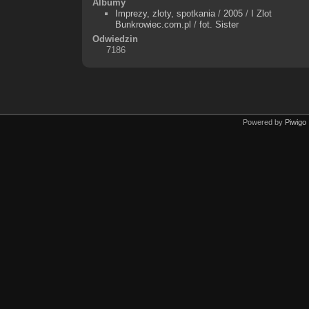
Albumy
Imprezy, zloty, spotkania
/
2005
/
I Zlot
Bunkrowiec.com.pl
/
fot. Sister
Odwiedzin
7186
Powered by
Piwigo